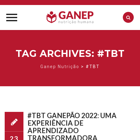
Skip
to
content
TAG ARCHIVES:
#TBT
Ganep Nutrição
>
#TBT
#TBT GANEPÃO 2022: UMA
EXPERIÊNCIA DE
APRENDIZADO
TRANSFORMADORA
23