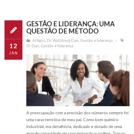
GESTÃO E LIDERANÇA: UMA
QUESTÃO DE MÉTODO
Artigos
,
Dr Waitzberg Dan
,
Gestão e liderança
12
Dr Dan
,
Gestão e liderança
JAN
A preocupação com a precisão dos números sempre foi
uma característica de meu pai. Como bom químico
industrial, era detalhista, dedicado e dotado de uma
grande capacidade de concentração e análise. Traços