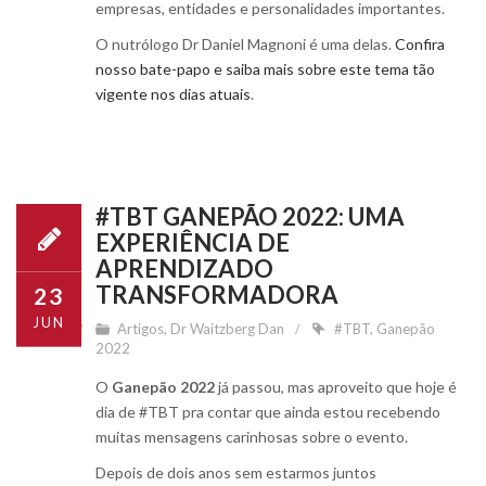
empresas, entidades e personalidades importantes.
O nutrólogo Dr Daniel Magnoni é uma delas.
Confira
nosso bate-papo e saiba mais sobre este tema tão
vigente nos dias atuais
.
#TBT GANEPÃO 2022: UMA
EXPERIÊNCIA DE
APRENDIZADO
TRANSFORMADORA
23
JUN
Artigos
,
Dr Waitzberg Dan
#TBT
,
Ganepão
2022
O
Ganepão 2022
já passou, mas aproveito que hoje é
dia de #TBT pra contar que ainda estou recebendo
muitas mensagens carinhosas sobre o evento.
Depois de dois anos sem estarmos juntos