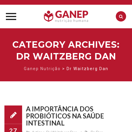
Skip
to
CATEGORY ARCHIVES:
content
DR WAITZBERG DAN
Ganep Nutrição
>
Dr Waitzberg Dan
A IMPORTÂNCIA DOS
PROBIÓTICOS NA SAÚDE
INTESTINAL
27