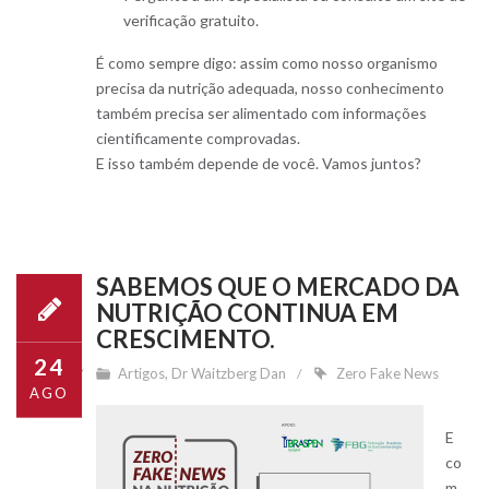
verificação gratuito.
É como sempre digo: assim como nosso organismo
precisa da nutrição adequada, nosso conhecimento
também precisa ser alimentado com informações
cientificamente comprovadas.
E isso também depende de você. Vamos juntos?
SABEMOS QUE O MERCADO DA
NUTRIÇÃO CONTINUA EM
CRESCIMENTO.
24
Artigos
,
Dr Waitzberg Dan
Zero Fake News
AGO
E
co
m