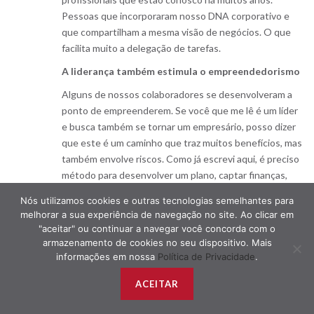
Pessoas que incorporaram nosso DNA corporativo e
que compartilham a mesma visão de negócios. O que
facilita muito a delegação de tarefas.
A liderança também estimula o empreendedorismo
Alguns de nossos colaboradores se desenvolveram a
ponto de empreenderem. Se você que me lê é um líder
e busca também se tornar um empresário, posso dizer
que este é um caminho que traz muitos benefícios, mas
também envolve riscos. Como já escrevi aqui, é preciso
método para desenvolver um plano, captar finanças,
pensar no marketing e tomar as decisões mais
Nós utilizamos cookies e outras tecnologias semelhantes para
assertivas. Nesse sentido, ter uma boa dose de
melhorar a sua experiência de navegação no site. Ao clicar em
experiência é também fundamental.
"aceitar" ou continuar a navegar você concorda com o
armazenamento de cookies no seu dispositivo. Mais
Em outras palavras: deve-se trabalhar primeiramente
informações em nossa
Política de Privacidade
.
em negócios sólidos (grandes empresas ou startups
bem consolidadas) para depois, quando já tiver uma
ACEITAR
bagagem, buscar o próprio caminho. Se este é o seu
objetivo, é importante lembrar algumas premissas